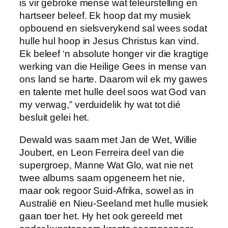
is vir gebroke mense wat teleurstelling en
hartseer beleef. Ek hoop dat my musiek
opbouend en sielsverykend sal wees sodat
hulle hul hoop in Jesus Christus kan vind.
Ek beleef ‘n absolute honger vir die kragtige
werking van die Heilige Gees in mense van
ons land se harte. Daarom wil ek my gawes
en talente met hulle deel soos wat God van
my verwag,” verduidelik hy wat tot dié
besluit gelei het.
Dewald was saam met Jan de Wet, Willie
Joubert, en Leon Ferreira deel van die
supergroep, Manne Wat Glo, wat nie net
twee albums saam opgeneem het nie,
maar ook regoor Suid-Afrika, sowel as in
Australië en Nieu-Seeland met hulle musiek
gaan toer het. Hy het ook gereeld met