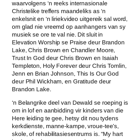
waarvolgens ‘n reeks internasionale
Christelike treffers maandeliks as ‘n
enkelsnit en ‘n liriekvideo uitgereik sal word,
om glad nie vreemd op aanhangers van sy
musiek se ore te val nie. Dit sluit in
Elevation Worship se Praise deur Brandon
Lake, Chris Brown en Chandler Moore,
Trust In God deur Chris Brown en Isaiah
Templeton, Holy Forever deur Chris Tomlin,
Jenn en Brian Johnson, This Is Our God
deur Phil Wickham, en Gratitude deur
Brandon Lake.
‘n Belangrike deel van Dewald se roeping is
om in lof en aanbidding vir kinders van die
Here leiding te gee, hetsy dit nou tydens
kerkdienste, manne-kampe, vroue-tee’s,
skole, of rehabilitasiesentrums is. “My hart