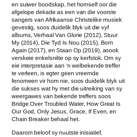
en suiwer boodskap, het homself oor die
afgelope dekade as een van die voorste
sangers van Afrikaanse Christelike musiek
gevestig, soos duidelik blyk uit die vyf
albums, Verhaal Van Glorie (2012), Stuur
My (2014), Die Tyd Is Nou (2015), Born
Again (2017), en Staan Op (2019), asook
verskeie enkelsnitte op sy kerfstok. Om sy
eie interpretasie aan ‘n welbekende treffer
te verleen, is egter geen vreemde
fenomeen vir hom nie, soos duidelik blyk uit
die sukses wat hy met die uitreiking van sy
weergawes van bekende treffers soos
Bridge Over Troubled Water, How Great Is
Our God, Only Jesus, Grace, If Even, en
Chain Breaker behaal het.
Daarom beloof sy nuutste inisiatief,