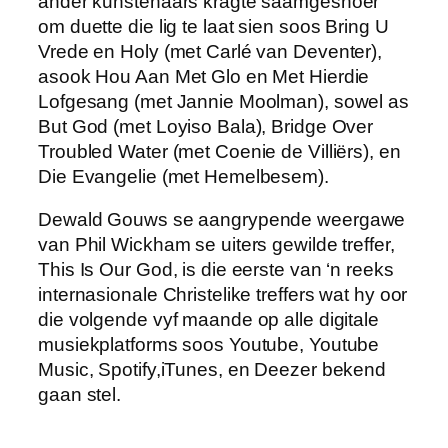
ander kunstenaars kragte saamgesnoer
om duette die lig te laat sien soos Bring U
Vrede en Holy (met Carlé van Deventer),
asook Hou Aan Met Glo en Met Hierdie
Lofgesang (met Jannie Moolman), sowel as
But God (met Loyiso Bala), Bridge Over
Troubled Water (met Coenie de Villiërs), en
Die Evangelie (met Hemelbesem).
Dewald Gouws se aangrypende weergawe
van Phil Wickham se uiters gewilde treffer,
This Is Our God, is die eerste van ‘n reeks
internasionale Christelike treffers wat hy oor
die volgende vyf maande op alle digitale
musiekplatforms soos Youtube, Youtube
Music, Spotify,iTunes, en Deezer bekend
gaan stel.