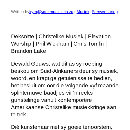
Written by
kyra@vonkmusiek.co.za
in
Musiek
, 
Persverklaring
Deksnitte | Christelike Musiek | Elevation
Worship | Phil Wickham | Chris Tomlin |
Brandon Lake
Dewald Gouws, wat dit as sy roeping
beskou om Suid-Afrikaners deur sy musiek,
woord, en kragtige getuienisse te bedien,
het besluit om oor die volgende vyf maande
splinternuwe baadjies vir ‘n reeks
gunstelinge vanuit kontemporêre
Amerikaanse Christelike musiekkringe aan
te trek.
Dié kunstenaar met sy goeie tenoorstem,