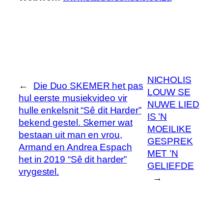
NICHOLIS
←
Die Duo SKEMER het pas
LOUW SE
hul eerste musiekvideo vir
NUWE LIED
hulle enkelsnit “Sê dit Harder”
IS ’N
bekend gestel. Skemer wat
MOEILIKE
bestaan uit man en vrou,
GESPREK
Armand en Andrea Espach
MET ’N
het in 2019 “Sê dit harder”
GELIEFDE
vrygestel.
→