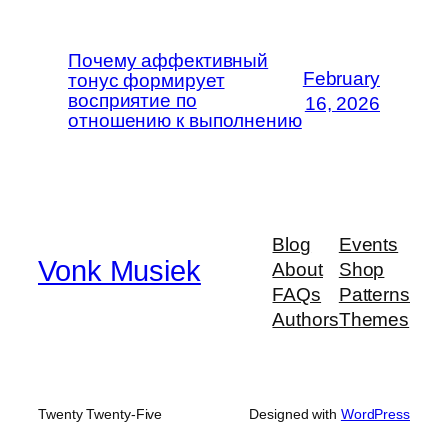
Почему аффективный
February
тонус формирует
восприятие по
16, 2026
отношению к выполнению
Blog
Events
Vonk Musiek
About
Shop
FAQs
Patterns
Authors
Themes
Twenty Twenty-Five
Designed with
WordPress