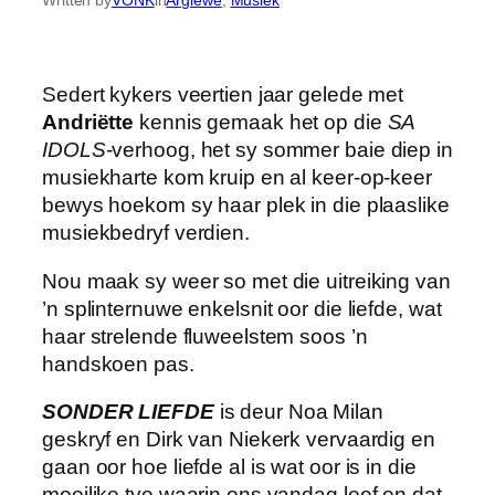
Sedert kykers veertien jaar gelede met
Andriëtte
kennis gemaak het op die
SA
IDOLS
-verhoog, het sy sommer baie diep in
musiekharte kom kruip en al keer-op-keer
bewys hoekom sy haar plek in die plaaslike
musiekbedryf verdien.
Nou maak sy weer so met die uitreiking van
’n splinternuwe enkelsnit oor die liefde, wat
haar strelende fluweelstem soos ’n
handskoen pas.
SONDER LIEFDE
is deur Noa Milan
geskryf en Dirk van Niekerk vervaardig en
gaan oor hoe liefde al is wat oor is in die
moeilike tye waarin ons vandag leef en dat