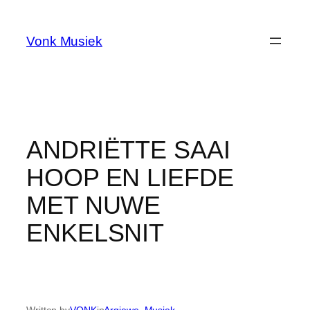
Skip
to
Vonk Musiek
content
ANDRIËTTE SAAI
HOOP EN LIEFDE
MET NUWE
ENKELSNIT
Written by
VONK
in
Argiewe
, 
Musiek