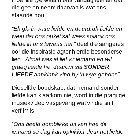
die gee en neem daarvan is wat ons
staande hou.
“Ek glo in ware liefde en deurdruk-liefde en
weet dat ons oukei sal wees solank ons
liefde in ons lewens het,”
deel die sangeres
oor die inspirasie agter hierdie besonderse
lied.
“Almal was al lief vir iemand en wil
graag liefde hê, daarom sal
SONDER
LIEFDE
aanklank vind by ’n wye gehoor.”
Dieselfde boodskap, dat niemand sonder
liefde kan klaarkom nie, word in die pragtige
musiekvideo vasgevang wat vir dié snit
verfilm is.
“Ons beeld oomblikke uit van hoe dit
iemand se dag kan opkikker deur net liefde