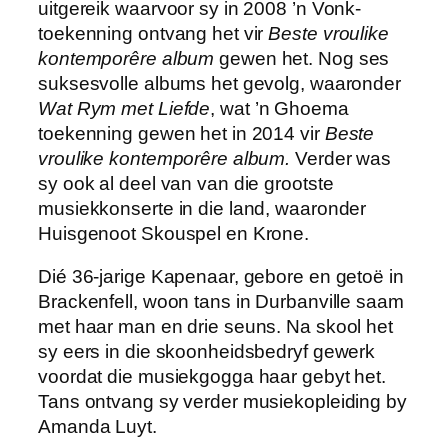
uitgereik waarvoor sy in 2008 ’n Vonk-
toekenning ontvang het vir
Beste vroulike
kontemporêre album
gewen het. Nog ses
suksesvolle albums het gevolg, waaronder
Wat Rym met Liefde
, wat ’n Ghoema
toekenning gewen het in 2014 vir
Beste
vroulike kontemporêre album.
Verder was
sy ook al deel van van die grootste
musiekkonserte in die land, waaronder
Huisgenoot Skouspel en Krone.
Dié 36-jarige Kapenaar, gebore en getoë in
Brackenfell, woon tans in Durbanville saam
met haar man en drie seuns. Na skool het
sy eers in die skoonheidsbedryf gewerk
voordat die musiekgogga haar gebyt het.
Tans ontvang sy verder musiekopleiding by
Amanda Luyt.